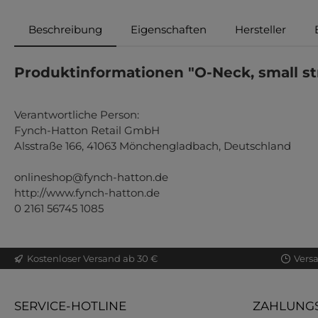
Beschreibung
Eigenschaften
Hersteller
Produktinformationen "O-Neck, small st
Verantwortliche Person:
Fynch-Hatton Retail GmbH
Alsstraße 166, 41063 Mönchengladbach, Deutschland
onlineshop@fynch-hatton.de
http://www.fynch-hatton.de
0 2161 56745 1085
Kostenloser Versand ab 30 €
Vers
SERVICE-HOTLINE
ZAHLUNGS