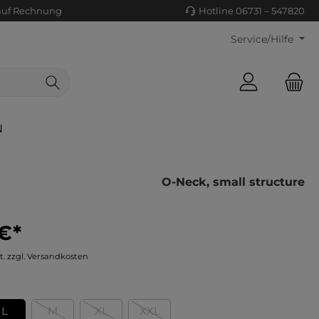
auf Rechnung
Hotline 06731 – 547820
Service/Hilfe
N
O-Neck, small structure
€*
ls/Tücher
ko
t. zzgl. Versandkosten
uhe
tiges
ts
ls
L
M
XL
XXL