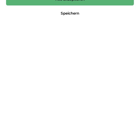
89,99 €*
Speichern
Preise inkl. MwSt. zzgl. Versandkosten
Nicht mehr verfügbar
Farbe
anthra
Größe
3XL
L
M
XL
XXL
Produktnummer:
4062392982643
Dieses Produkt weiterempfehlen:
Beschreibung