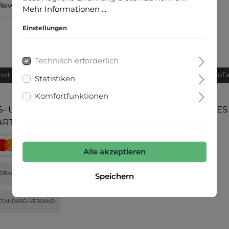
Bewertungen
Mehr Informationen ...
Einstellungen
Technisch erforderlich
and innerhalb von 24h
Bequemer Kauf 
Statistiken
Komfortfunktionen
- UND
UNSERE COMMUNITIES
ARTEN
Alle akzeptieren
ORKASSE
Speichern
STANDARD-VERSAND