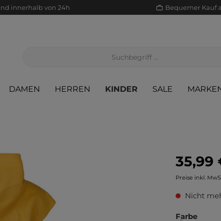
and innerhalb von 24h
Bequemer Kauf 
DAMEN
HERREN
KINDER
SALE
MARKE
35,99 
Jacken/Mäntel
Scha
Sak
Röcke
Preise inkl. MwS
Jeans
Sch
Sons
Jacken/Mäntel
Nicht meh
Pullover/Strickjacken
Shir
Scha
Pullover/Strickjacken
Farbe