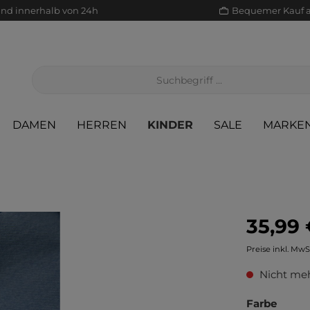
and innerhalb von 24h
Bequemer Kauf 
DAMEN
HERREN
KINDER
SALE
MARKE
35,99 
Jacken/Mäntel
Scha
Sak
Röcke
Preise inkl. MwS
Jeans
Sch
Sons
Jacken/Mäntel
Nicht meh
Pullover/Strickjacken
Shir
Scha
Pullover/Strickjacken
Farbe