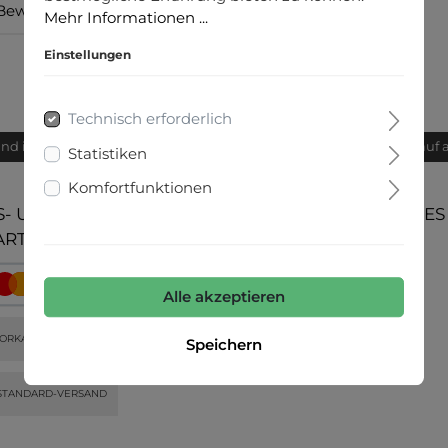
Bewertungen
Mehr Informationen ...
Einstellungen
Technisch erforderlich
and innerhalb von 24h
Bequemer Kauf 
Statistiken
Komfortfunktionen
- UND
UNSERE COMMUNITIES
ARTEN
Alle akzeptieren
ORKASSE
Speichern
STANDARD-VERSAND