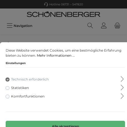
Hotline 06731 – 547820
Navigation
Olymp
Diese Website verwendet Cookies, um eine bestmögliche Erfahrung
OLYMP Luxor 24/Seven
bieten zu können.
Mehr Informationen ...
Einstellungen
Technisch erforderlich
Statistiken
Komfortfunktionen
Alle akzeptieren