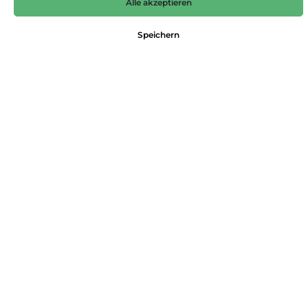
Alle akzeptieren
99,95 €*
Preise inkl. MwSt. zzgl. Versandkosten
Speichern
Nicht mehr verfügbar
Farbe
oliv
Größe
L
M
S
XL
XXL
Produktnummer:
4063402970285
Dieses Produkt weiterempfehlen:
Beschreibung
Ein Auftritt in OLYMP SIGNATURE verlangt nach entsprechenden