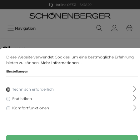
Hotline 06731 – 547820
Navigation
Olymp
OLYMP SIGNATURE Wirk
Diese Website verwendet Cookies, um eine bestmögliche Erfahrung
bieten zu können.
Mehr Informationen ...
Einstellungen
Technisch erforderlich
Statistiken
Komfortfunktionen