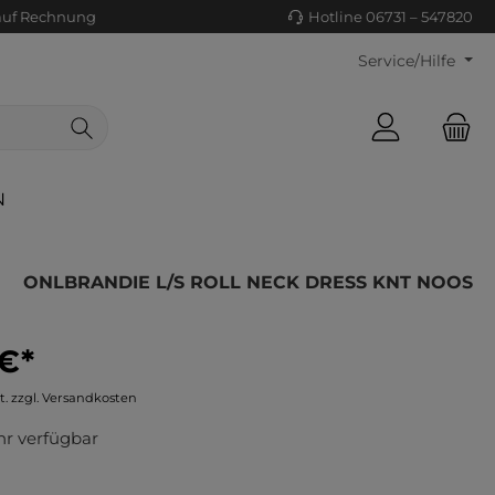
auf Rechnung
Hotline 06731 – 547820
Service/Hilfe
N
ONLBRANDIE L/S ROLL NECK DRESS KNT NOOS
 €*
ls/Tücher
ko
t. zzgl. Versandkosten
uhe
tiges
r verfügbar
ts
ls