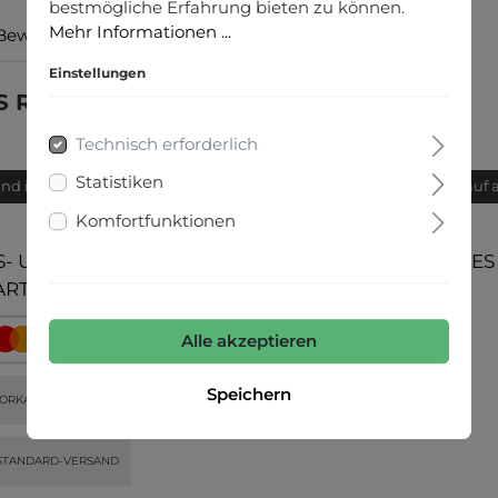
bestmögliche Erfahrung bieten zu können.
Mehr Informationen ...
Bewertungen
Einstellungen
/S ROLL NECK DRESS KNT NOOS"
Technisch erforderlich
Statistiken
and innerhalb von 24h
Bequemer Kauf 
Komfortfunktionen
- UND
UNSERE COMMUNITIES
ARTEN
Alle akzeptieren
Speichern
ORKASSE
STANDARD-VERSAND