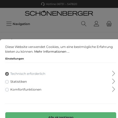
Hotline 06731 – 547820
Navigation
Only
Diese Website verwendet Cookies, um eine bestmögliche Erfahrung
ONLCORAL LIFE SL SK JEANS CRE185063 NOOS
bieten zu können.
Mehr Informationen ...
Einstellungen
Technisch erforderlich
Statistiken
Komfortfunktionen
Alle akzeptieren