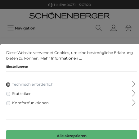
Hotline 06731 – 547820
Navigation
Only
Diese Website verwendet Cookies, um eine bestmögliche Erfahrung
ONLLAILA L/S BUTTON TOP JRS NOOS
bieten zu können.
Mehr Informationen ...
Einstellungen
Technisch erforderlich
Statistiken
Komfortfunktionen
Alle akzeptieren