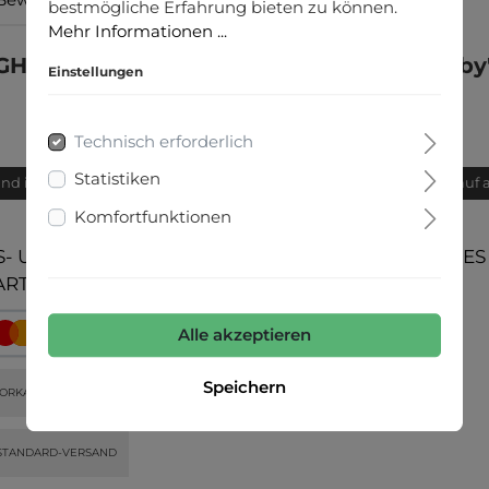
bestmögliche Erfahrung bieten zu können.
Mehr Informationen ...
GHTFLIGHT JEANS Pigment Printed Dobby
Einstellungen
Technisch erforderlich
Statistiken
and innerhalb von 24h
Bequemer Kauf 
Komfortfunktionen
- UND
UNSERE COMMUNITIES
ARTEN
Alle akzeptieren
Speichern
ORKASSE
STANDARD-VERSAND