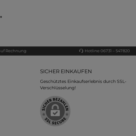
"
auf Rechnung
Hotline 06731 – 547820
SICHER EINKAUFEN
Geschütztes Einkaufserlebnis durch SSL-
Verschlüsselung!