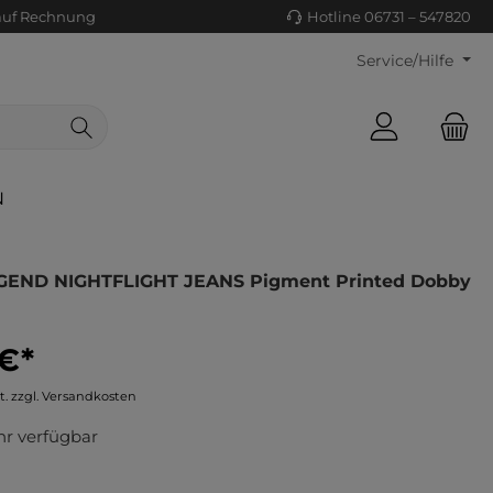
auf Rechnung
Hotline 06731 – 547820
Service/Hilfe
N
GEND NIGHTFLIGHT JEANS Pigment Printed Dobby
 €*
ls/Tücher
ko
t. zzgl. Versandkosten
uhe
tiges
r verfügbar
ts
ls