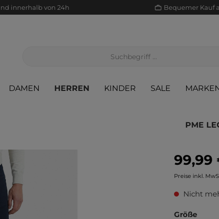
and innerhalb von 24h
Bequemer Kauf 
DAMEN
HERREN
KINDER
SALE
MARKE
PME LE
99,99
Jacken/Mäntel
Scha
Sak
Röcke
Preise inkl. MwS
Jeans
Sch
Sons
Jacken/Mäntel
Nicht meh
Pullover/Strickjacken
Shir
Scha
Pullover/Strickjacken
Größe