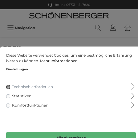
Hotline 06731 – 547820
Navigation
CECIL
Diese Website verwendet Cookies, um eine bestmögliche Erfahrung
Papertouch Casual Fit Hose
bieten zu können.
Mehr Informationen ...
Einstellungen
Technisch erforderlich
Statistiken
Komfortfunktionen
Alle akzeptieren