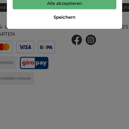
Alle akzeptieren
and innerhalb von 24h
Bequemer Kauf 
Speichern
- UND
UNSERE COMMUNITIES
ARTEN
ORKASSE
STANDARD-VERSAND