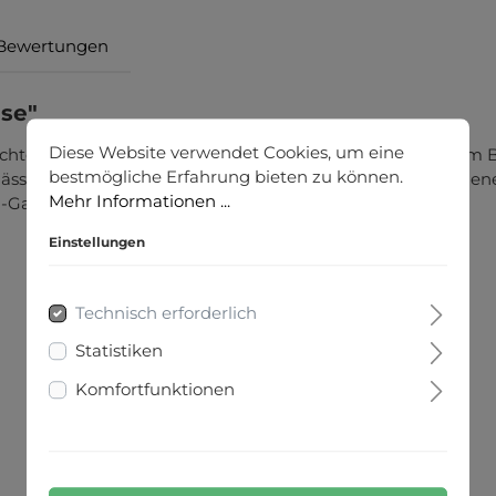
Bewertungen
use"
Diese Website verwendet Cookies, um eine
chtes Allroundtalent, das sowohl in der Freizeit als auch im
bestmögliche Erfahrung bieten zu können.
 lässig und dennoch schick. Die Bluse ist bequem und ange
Mehr Informationen ...
n-Garderobe.
Einstellungen
Technisch erforderlich
Statistiken
Komfortfunktionen