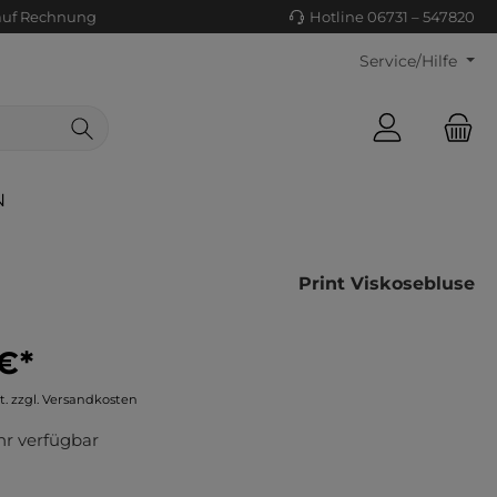
auf Rechnung
Hotline 06731 – 547820
Service/Hilfe
N
Print Viskosebluse
€*
ls/Tücher
ko
t. zzgl. Versandkosten
uhe
tiges
r verfügbar
ts
ls