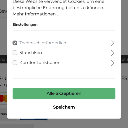
Diese Website verwendet Cookies, um eine
bestmögliche Erfahrung bieten zu können.
Bewertungen
Mehr Informationen ...
Einstellungen
Technisch erforderlich
Statistiken
and innerhalb von 24h
Bequemer Kauf 
Komfortfunktionen
- UND
UNSERE COMMUNITIES
ARTEN
Alle akzeptieren
Speichern
ORKASSE