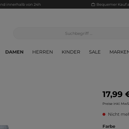
and innerhalb von 24h
Bequemer Kauf 
DAMEN
HERREN
KINDER
SALE
MARKE
17,99 
Jacken/Mäntel
Scha
Sak
Röcke
Preise inkl. MwS
Jeans
Sch
Sons
Jacken/Mäntel
Nicht meh
Pullover/Strickjacken
Shir
Scha
Pullover/Strickjacken
Farbe