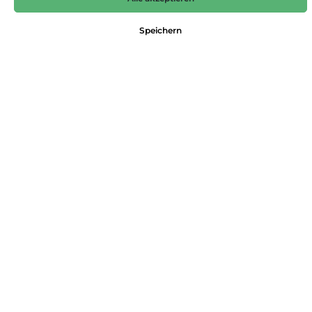
59,99 €*
Speichern
Preise inkl. MwSt. zzgl. Versandkosten
Nicht mehr verfügbar
Farbe
hellolive
Größe
38
40
42
44
46
Produktnummer:
4062127671033
Dieses Produkt weiterempfehlen:
Beschreibung