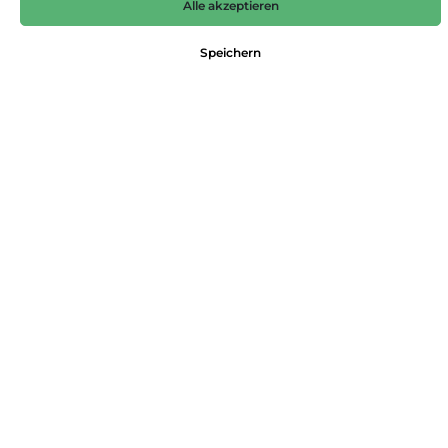
Alle akzeptieren
59,99 €*
Preise inkl. MwSt. zzgl. Versandkosten
Speichern
Nicht mehr verfügbar
Farbe
eclipse blue
Größe
27/30
28/30
29/30
30/30
31/30
32/30
33/30
34/30
36/30
Produktnummer:
4063041054391
Dieses Produkt weiterempfehlen:
Beschreibung