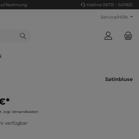
auf Rechnung
Hotline 06731 – 547820
Service/Hilfe
N
Satinbluse
 €*
ls/Tücher
ko
t. zzgl. Versandkosten
uhe
tiges
r verfügbar
ts
ls