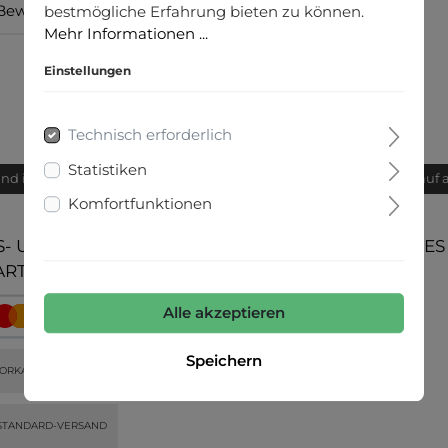
Bewertungen
bestmögliche Erfahrung bieten zu können.
Mehr Informationen ...
Einstellungen
Technisch erforderlich
Statistiken
and innerhalb von 24h
Bequemer Kauf 
Komfortfunktionen
- UND
UNSERE COMMUNITIES
ARTEN
Alle akzeptieren
Speichern
ORKASSE
STANDARD-VERSAND