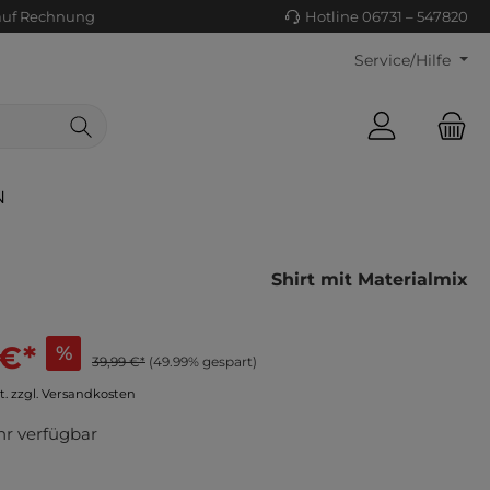
auf Rechnung
Hotline 06731 – 547820
Service/Hilfe
N
Shirt mit Materialmix
 €*
%
39,99 €*
(49.99% gespart)
ls/Tücher
ko
t. zzgl. Versandkosten
uhe
tiges
r verfügbar
ts
ls