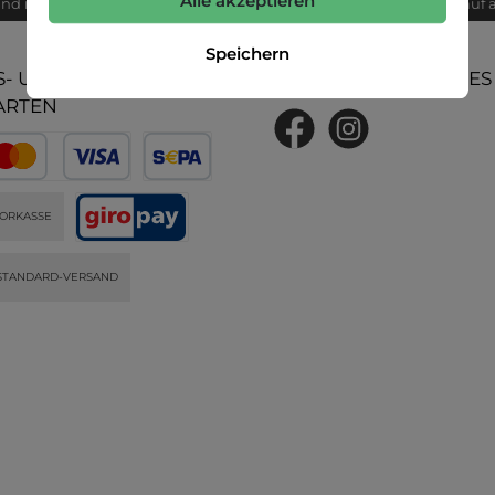
Alle akzeptieren
and innerhalb von 24h
Bequemer Kauf 
Speichern
- UND
UNSERE COMMUNITIES
ARTEN
ORKASSE
STANDARD-VERSAND