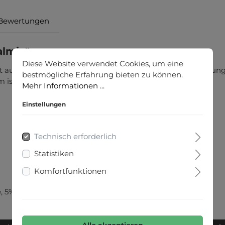
Bewertungen
almix"
Diese Website verwendet Cookies, um eine
st aus einem soften Materialmix mit dekorativer Nahtführung
bestmögliche Erfahrung bieten zu können.
st elastisch und durch Schrift verziert.
Mehr Informationen ...
Einstellungen
Technisch erforderlich
Statistiken
Komfortfunktionen
e, 5% Elasthan