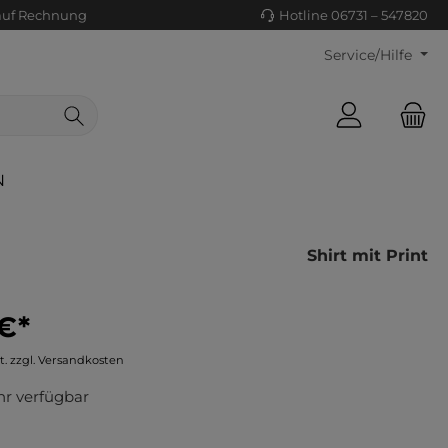
auf Rechnung
Hotline 06731 – 547820
Service/Hilfe
N
Shirt mit Print
€*
ls/Tücher
ko
t. zzgl. Versandkosten
uhe
tiges
r verfügbar
ts
ls