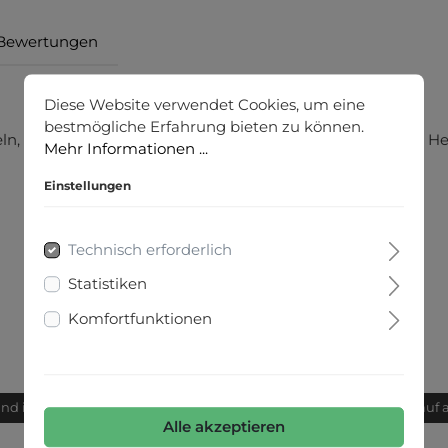
Bewertungen
Diese Website verwendet Cookies, um eine
bestmögliche Erfahrung bieten zu können.
, das mit farbigem Blättermuster Glücksgefühle in den Herb
Mehr Informationen ...
Einstellungen
Technisch erforderlich
Statistiken
Komfortfunktionen
and innerhalb von 24h
Bequemer Kauf 
Alle akzeptieren