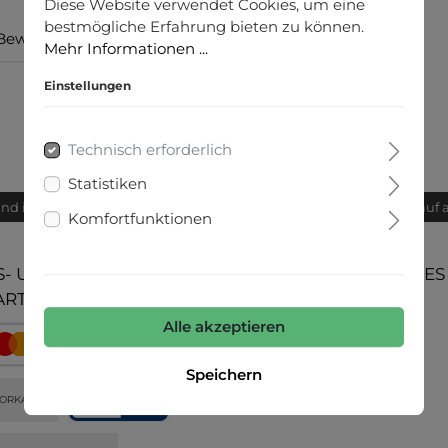
Diese Website verwendet Cookies, um eine
bestmögliche Erfahrung bieten zu können.
Bewertungen
Mehr Informationen ...
Einstellungen
Technisch erforderlich
Statistiken
and innerhalb von 24h
Bequemer Kauf 
Komfortfunktionen
- UND
UNSERE COMMUNITIES
ARTEN
Alle akzeptieren
Speichern
ORKASSE