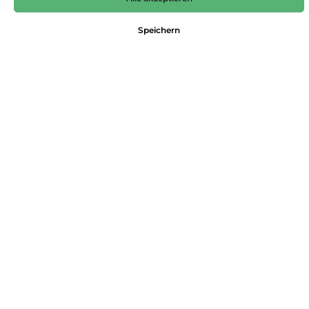
29,99 €*
Speichern
Preise inkl. MwSt. zzgl. Versandkosten
Nicht mehr verfügbar
Farbe
jade
Größe
38
40
42
44
46
Produktnummer:
4052269467199
Dieses Produkt weiterempfehlen:
Beschreibung