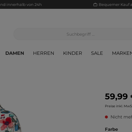
and innerhalb von 24h
Bequemer Kauf 
DAMEN
HERREN
KINDER
SALE
MARKE
59,99 
Jacken/Mäntel
Scha
Sak
Röcke
Preise inkl. MwS
Jeans
Sch
Sons
Jacken/Mäntel
Nicht meh
Pullover/Strickjacken
Shir
Scha
Pullover/Strickjacken
Farbe