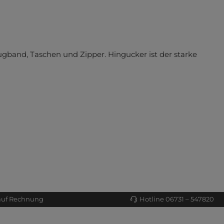
gband, Taschen und Zipper. Hingucker ist der starke
auf Rechnung
Hotline 06731 – 547820