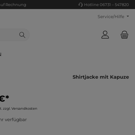
auf Rechnung
Hotline 06731 – 547820
Service/Hilfe
N
Shirtjacke mit Kapuze
€*
ls/Tücher
ko
t. zzgl. Versandkosten
uhe
tiges
r verfügbar
ts
ls