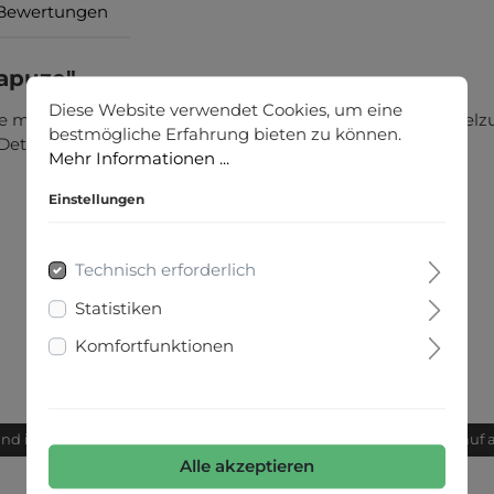
Bewertungen
Kapuze"
Diese Website verwendet Cookies, um eine
e man haben muss. Ein neues It-Piece mit Kapuze, Tunnelzu
bestmögliche Erfahrung bieten zu können.
-Detail mit Wording überrascht auf dem Ärmel.
Mehr Informationen ...
Einstellungen
Technisch erforderlich
Statistiken
Komfortfunktionen
and innerhalb von 24h
Bequemer Kauf 
Alle akzeptieren