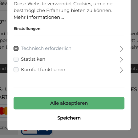
Bewertungen
Diese Website verwendet Cookies, um eine
bestmögliche Erfahrung bieten zu können.
Mehr Informationen ...
7"
Einstellungen
und Funktion. Durch die Kombination von gasierter Baumwo
ortiert. Zusätzlich eingearbeitete Klimakanäle im Fußbet
 Belastungszonen sorgt eine besonders flache Spitzennaht f
Technisch erforderlich
Statistiken
and innerhalb von 24h
Bequemer Kauf 
Komfortfunktionen
- UND
UNSERE COMMUNITIES
ARTEN
Alle akzeptieren
Speichern
ORKASSE