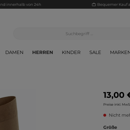
and innerhalb von 24h
Bequemer Kauf 
DAMEN
HERREN
KINDER
SALE
MARKE
13,00 
Jacken/Mäntel
Scha
Sak
Röcke
Preise inkl. MwS
Jeans
Sch
Sons
Jacken/Mäntel
Nicht meh
Pullover/Strickjacken
Shir
Scha
Pullover/Strickjacken
Größe