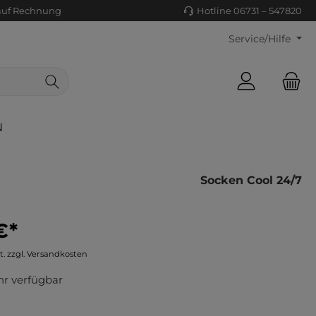
auf Rechnung
Hotline 06731 – 547820
Service/Hilfe
N
Socken Cool 24/7
€*
ls/Tücher
ko
t. zzgl. Versandkosten
uhe
tiges
r verfügbar
ts
ls