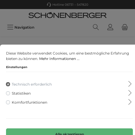
Hotline 06731 – 547820
Navigation
ESPRIT
Diese Website verwendet Cookies, um eine bestmögliche Erfahrung
Stretch-Jeans mit Organic Cotton
bieten zu können.
Mehr Informationen ...
Einstellungen
Technisch erforderlich
Statistiken
Komfortfunktionen
Alle akzeptieren