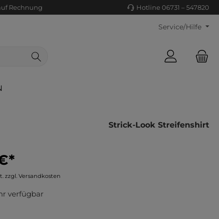
auf Rechnung
Hotline 06731 – 547820
Service/Hilfe
N
Strick-Look Streifenshirt
€*
ls/Tücher
ko
t. zzgl. Versandkosten
uhe
tiges
r verfügbar
ts
ls