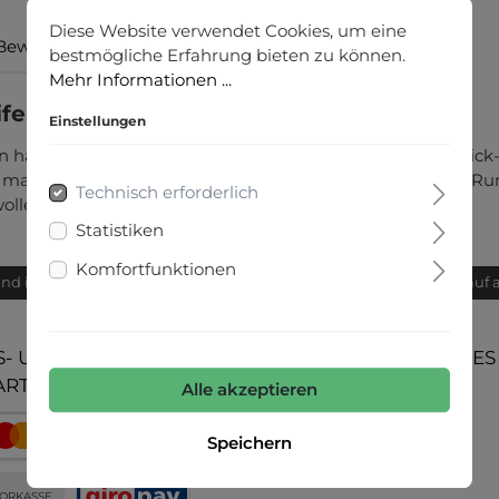
Diese Website verwendet Cookies, um eine
Bewertungen
bestmögliche Erfahrung bieten zu können.
Mehr Informationen ...
fenshirt"
Einstellungen
en hat einen Rundhalsausschnitt und kurze Ärmel. Die Stri
acht. Ideal für entspannte Casual-Looks. Kurzarmshirt Run
Technisch erforderlich
lle, 35% Polyester
Statistiken
Komfortfunktionen
and innerhalb von 24h
Bequemer Kauf 
- UND
UNSERE COMMUNITIES
ARTEN
Alle akzeptieren
Speichern
ORKASSE