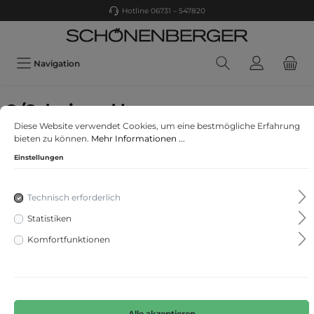
Hotline 06731 – 547820
Navigation
Q/S designed by
Diese Website verwendet Cookies, um eine bestmögliche Erfahrung
Strickjacke
bieten zu können.
Mehr Informationen ...
Einstellungen
Technisch erforderlich
Statistiken
Komfortfunktionen
Alle akzeptieren