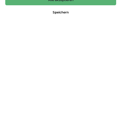
49,99 €*
Speichern
Preise inkl. MwSt. zzgl. Versandkosten
Nicht mehr verfügbar
Farbe
blau
Größe
L
M
S
XL
XS
Produktnummer:
4063619315145
Dieses Produkt weiterempfehlen:
Beschreibung
Kuschelige Wollmix-Jacke