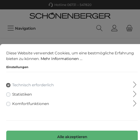
Hotline 06731 – 547820
Navigation
CAMEL
Diese Website verwendet Cookies, um eine bestmögliche Erfahrung
Strickpullover mit Rollkragen
bieten zu können.
Mehr Informationen ...
Einstellungen
Technisch erforderlich
Statistiken
Komfortfunktionen
Alle akzeptieren