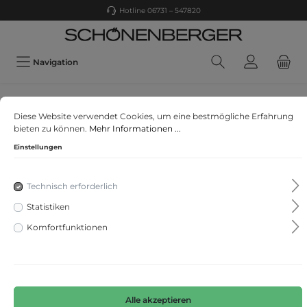
Hotline 06731 – 547820
Navigation
Marc Cain
Diese Website verwendet Cookies, um eine bestmögliche Erfahrung
Stricktop "Rethink Together"
bieten zu können.
Mehr Informationen ...
Einstellungen
Technisch erforderlich
Statistiken
Komfortfunktionen
Alle akzeptieren