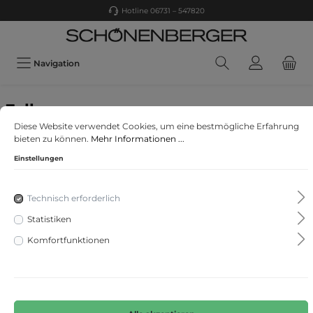
Hotline 06731 – 547820
Navigation
Falke
Diese Website verwendet Cookies, um eine bestmögliche Erfahrung
Strumpfhose Henna Spirit
bieten zu können.
Mehr Informationen ...
Einstellungen
Technisch erforderlich
Statistiken
Komfortfunktionen