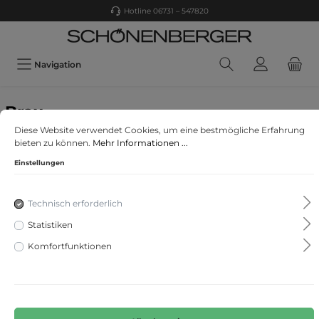
Hotline 06731 – 547820
Navigation
Brax
Style Cadiz U
Diese Website verwendet Cookies, um eine bestmögliche Erfahrung
bieten zu können.
Mehr Informationen ...
Einstellungen
Technisch erforderlich
Statistiken
Komfortfunktionen