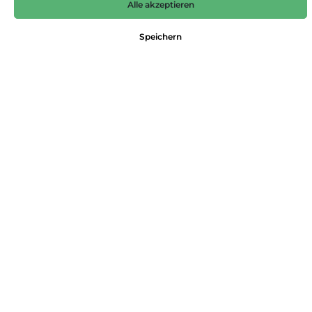
Alle akzeptieren
99,95 €*
Preise inkl. MwSt. zzgl. Versandkosten
Speichern
Größe
32/32
33/30
33/32
34/30
34/32
34/34
35/30
35/32
36/30
36/32
36/34
38/30
38/32
38/34
40/30
40/32
42/32
In den Warenkorb
Produktnummer:
4064498088595
Dieses Produkt weiterempfehlen:
Beschreibung