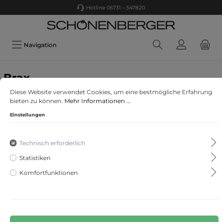
Hotline 06731 – 547820
Navigation
Brax
Style Cadiz
Diese Website verwendet Cookies, um eine bestmögliche Erfahrung
bieten zu können.
Mehr Informationen ...
Einstellungen
Technisch erforderlich
Statistiken
Komfortfunktionen