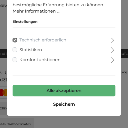
bestmögliche Erfahrung bieten zu können.
Bewertungen
Mehr Informationen ...
Einstellungen
Technisch erforderlich
Statistiken
and innerhalb von 24h
Bequemer Kauf 
Komfortfunktionen
- UND
UNSERE COMMUNITIES
ARTEN
Alle akzeptieren
Speichern
ORKASSE
STANDARD-VERSAND