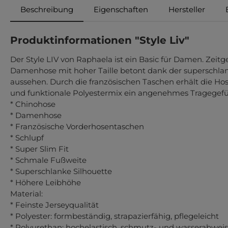
Beschreibung
Eigenschaften
Hersteller
Produktinformationen "Style Liv"
Der Style LIV von Raphaela ist ein Basic für Damen. Zeit
Damenhose mit hoher Taille betont dank der superschla
aussehen. Durch die französischen Taschen erhält die Hos
und funktionale Polyestermix ein angenehmes Tragegefü
* Chinohose
* Damenhose
* Französische Vorderhosentaschen
* Schlupf
* Super Slim Fit
* Schmale Fußweite
* Superschlanke Silhouette
* Höhere Leibhöhe
Material:
* Feinste Jerseyqualität
* Polyester: formbeständig, strapazierfähig, pflegeleicht
* Polyurethan: hochelastisch, schmutz- und wasserabwei