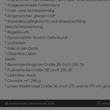
* Ausgezeichnete Farbbrillanz
* Farb- und formbeständig
* Angenehmer, glatter Griff
* Besonders pflegeleicht und strapazierfähig
Details/Verarbeitung:
* Bügelbruch
* Dynamischer Stretch-Dehnbund
* Unifarben
* Edel in der Optik
* Dezentes Label
Maße:
* Beininnenlänge bei Größe 38 (Inch 29): 76
* Fußweite bei Größe 38 (Inch 29): 32
* Leibhöhe: Hoch
* Gewicht m²: 285 g
* Unser Model trägt Größe 36 (Inch 27) und ist 177 cm gro
Kostenloser Versand ab 30 €
Vers