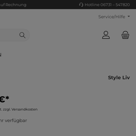
auf Rechnung
Hotline 06731 – 547820
Service/Hilfe
N
Style Liv
€*
ls/Tücher
ko
t. zzgl. Versandkosten
uhe
tiges
r verfügbar
ts
ls