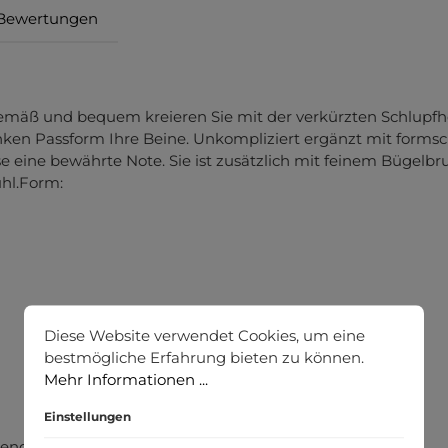
Bewertungen
gemäß und bequem kreieren Sie mit der verkürzten Schlupfhos
nken Passform Ihre Beine. Unkompliziert ergänzt mit form
e eine bewährte Note. Sie ist zusätzlich mit feinem Bügelb
hl.Form:
Diese Website verwendet Cookies, um eine
bestmögliche Erfahrung bieten zu können.
Mehr Informationen ...
Einstellungen
send, atmungsaktiv