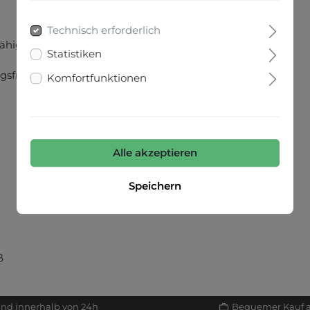
Technisch erforderlich
fähig
Statistiken
gsfreiheit
Komfortfunktionen
Alle akzeptieren
Speichern
ß
and innerhalb von 24h
Bequemer Kauf 