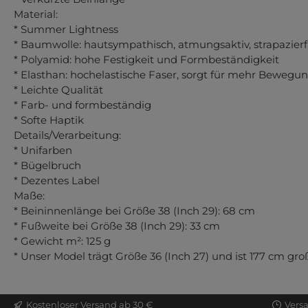
Material:
* Summer Lightness
* Baumwolle: hautsympathisch, atmungsaktiv, strapazier
* Polyamid: hohe Festigkeit und Formbeständigkeit
* Elasthan: hochelastische Faser, sorgt für mehr Bewegun
* Leichte Qualität
* Farb- und formbeständig
* Softe Haptik
Details/Verarbeitung:
* Unifarben
* Bügelbruch
* Dezentes Label
Maße:
* Beininnenlänge bei Größe 38 (Inch 29): 68 cm
* Fußweite bei Größe 38 (Inch 29): 33 cm
* Gewicht m²: 125 g
* Unser Model trägt Größe 36 (Inch 27) und ist 177 cm gro
Kostenloser Versand ab 30 €
Vers