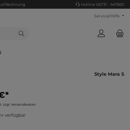
auf Rechnung
Hotline 06731 – 547820
Service/Hilfe
N
Style Mara S
€*
ls/Tücher
ko
t. zzgl. Versandkosten
uhe
tiges
r verfügbar
ts
ls