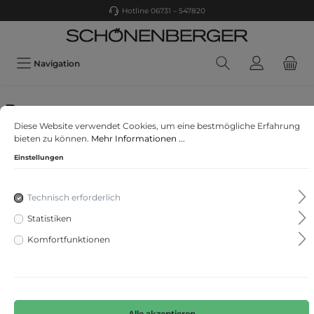
Hotline 06731 – 547820
Navigation
Brax
Diese Website verwendet Cookies, um eine bestmögliche Erfahrung
Style Mary
bieten zu können.
Mehr Informationen ...
Einstellungen
Technisch erforderlich
Statistiken
Komfortfunktionen
Alle akzeptieren