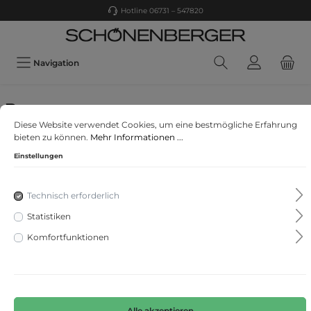
Hotline 06731 – 547820
Navigation
Brax
Diese Website verwendet Cookies, um eine bestmögliche Erfahrung
Style Shakira
bieten zu können.
Mehr Informationen ...
Einstellungen
Technisch erforderlich
Statistiken
Komfortfunktionen
Alle akzeptieren