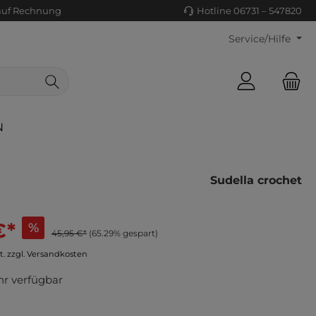
auf Rechnung
Hotline 06731 – 547820
Service/Hilfe
N
Sudella crochet
€*
%
45,95 €*
(65.29% gespart)
ls/Tücher
ko
t. zzgl. Versandkosten
uhe
tiges
r verfügbar
ts
ls