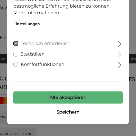
bestmögliche Erfahrung bieten zu können.
Bewertungen
Mehr Informationen ...
Einstellungen
"
 Easy-Fit, das Model ist 177 cm groß und trägt Größe 36
Technisch erforderlich
Statistiken
and innerhalb von 24h
Bequemer Kauf 
Komfortfunktionen
- UND
UNSERE COMMUNITIES
ARTEN
Alle akzeptieren
Speichern
ORKASSE
STANDARD-VERSAND