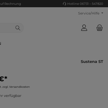
auf Rechnung
Hotline 06731 – 547820
Service/Hilfe
N
Sustena ST
€*
ls/Tücher
ko
t. zzgl. Versandkosten
uhe
tiges
r verfügbar
ts
ls