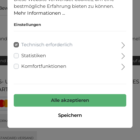
bestmögliche Erfahrung bieten zu können.
Bewertungen
Mehr Informationen ...
Einstellungen
nd Saum, überschnittene Schultern, leicht verkürzter Ärmel
Technisch erforderlich
Statistiken
and innerhalb von 24h
Bequemer Kauf 
Komfortfunktionen
- UND
UNSERE COMMUNITIES
ARTEN
Alle akzeptieren
Speichern
ORKASSE
STANDARD-VERSAND