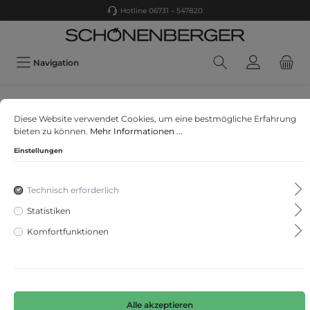
Hotline 06731 – 547820
Navigation
s.Oliver Junior sO RED Boys main co
Diese Website verwendet Cookies, um eine bestmögliche Erfahrung
Sweatshirt
bieten zu können.
Mehr Informationen ...
Einstellungen
Technisch erforderlich
Statistiken
Komfortfunktionen
Alle akzeptieren