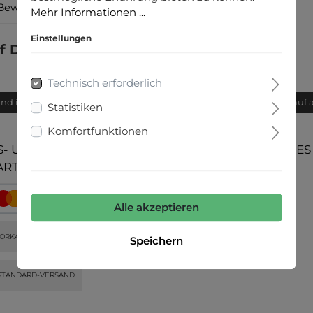
Bewertungen
Mehr Informationen ...
Einstellungen
 Details"
Technisch erforderlich
and innerhalb von 24h
Bequemer Kauf 
Statistiken
Komfortfunktionen
- UND
UNSERE COMMUNITIES
ARTEN
Alle akzeptieren
ORKASSE
Speichern
STANDARD-VERSAND