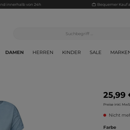
and innerhalb von 24h
Bequemer Kauf 
DAMEN
HERREN
KINDER
SALE
MARKE
25,99 
Jacken/Mäntel
Scha
Sak
Röcke
Preise inkl. MwS
Jeans
Sch
Sons
Jacken/Mäntel
Nicht meh
Pullover/Strickjacken
Shir
Scha
Pullover/Strickjacken
Farbe