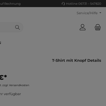
auf Rechnung
Hotline 06731 – 547820
Service/Hilfe
N
T-Shirt mit Knopf Details
€*
ls/Tücher
ko
t. zzgl. Versandkosten
uhe
tiges
r verfügbar
ts
ls