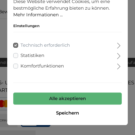
Diese Website verwendet Cookies, um eine
bestmögliche Erfahrung bieten zu können.
Bewertungen
Mehr Informationen ...
Einstellungen
Technisch erforderlich
Statistiken
and innerhalb von 24h
Bequemer Kauf 
Komfortfunktionen
- UND
UNSERE COMMUNITIES
ARTEN
Alle akzeptieren
Speichern
ORKASSE