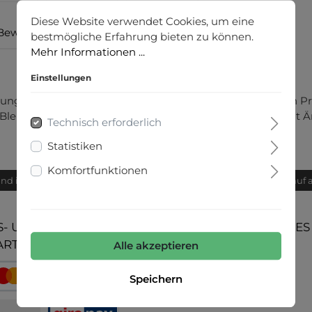
Diese Website verwendet Cookies, um eine
Bewertungen
bestmögliche Erfahrung bieten zu können.
Mehr Informationen ...
Einstellungen
 kombiniert stilvolle 3D Buchstaben mit einem Beach Print
it Blende und Lurex Overlock-Naht und einem Kurzarm mit Ä
Technisch erforderlich
Statistiken
Komfortfunktionen
and innerhalb von 24h
Bequemer Kauf 
- UND
UNSERE COMMUNITIES
ARTEN
Alle akzeptieren
Speichern