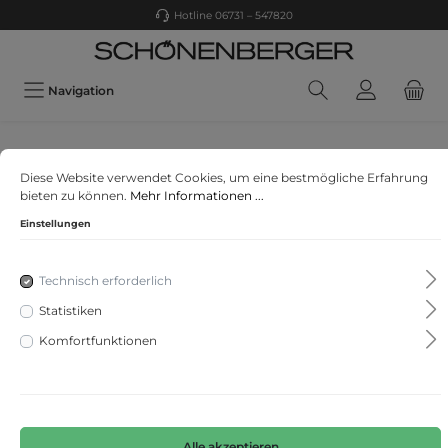
Hotline 06731 – 547820
Navigation
MEY DAMEN
Diese Website verwendet Cookies, um eine bestmögliche Erfahrung
Tessa Sweater 1/1 sleeve
bieten zu können.
Mehr Informationen ...
Einstellungen
Technisch erforderlich
Statistiken
Komfortfunktionen
Alle akzeptieren