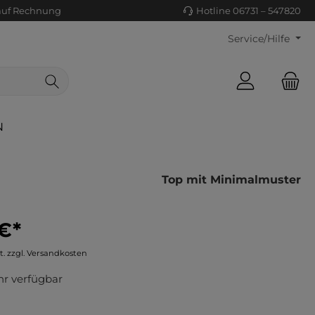
auf Rechnung
Hotline 06731 – 547820
Service/Hilfe
N
Top mit Minimalmuster
€*
ls/Tücher
ko
t. zzgl. Versandkosten
uhe
tiges
r verfügbar
ts
ls