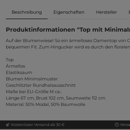
Beschreibung
Eigenschaften
Hersteller
Produktinformationen "Top mit Minima
Auf der Blumenwiese! So ein ärmelloses Damentop von CEC
bequemen Fit. Zum Hingucker wird es durch den floralen
Top
Ärmellos
Elastiksaum
Blumen Minimalmuster
Geschlitzter Rundhalsausschnitt
Maße bei EU-Größe M ca.:
Länge 67 cm, Brust 102 cm, Saumweite 112 cm
Material: 50% Modal, 50% Baumwolle
Kostenloser Versand ab 30 €
Vers