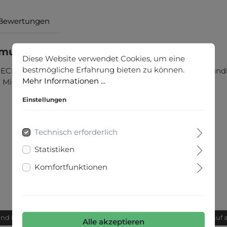
Bewertungen
lmuster"
Diese Website verwendet Cookies, um eine
bestmögliche Erfahrung bieten zu können.
IL gehört in jeden Kleiderschrank. Mit geschlitztem Rundh
Mehr Informationen ...
 Minimalprint, der Lust auf Sommer macht!
Einstellungen
Technisch erforderlich
Statistiken
Komfortfunktionen
and innerhalb von 24h
Bequemer Kauf 
Alle akzeptieren