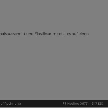
alsausschnitt und Elastiksaum setzt es auf einen
auf Rechnung
Hotline 06731 – 547820