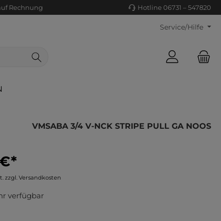
auf Rechnung
Hotline 06731 – 547820
Service/Hilfe
N
VMSABA 3/4 V-NCK STRIPE PULL GA NOOS
 €*
ls/Tücher
ko
t. zzgl. Versandkosten
uhe
tiges
r verfügbar
ts
ls