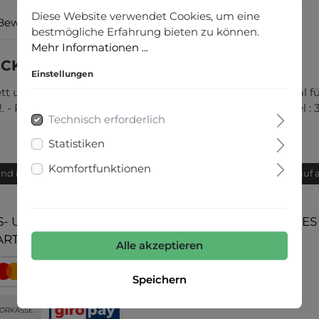
Diese Website verwendet Cookies, um eine
Bewertungen
bestmögliche Erfahrung bieten zu können.
Mehr Informationen ...
NCK STRIPE PULL GA NOOS"
Einstellungen
 und dieser hier könnte dein neuer Favorit sein. Optimal fü
Produkttyp : Strickpullover - Hals : V-Ausschnitt - Ärmel : 3
Technisch erforderlich
Statistiken
Komfortfunktionen
and innerhalb von 24h
Bequemer Kauf 
- UND
UNSERE COMMUNITIES
ARTEN
Alle akzeptieren
Speichern
ORKASSE