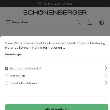
Hotline 06731 – 547820
Navigation
LASCANA
Diese Website verwendet Cookies, um eine bestmögliche Erfahrung
Vivance Dreams VD cosy world bigshirt
bieten zu können.
Mehr Informationen ...
Einstellungen
Technisch erforderlich
Statistiken
Komfortfunktionen
Alle akzeptieren