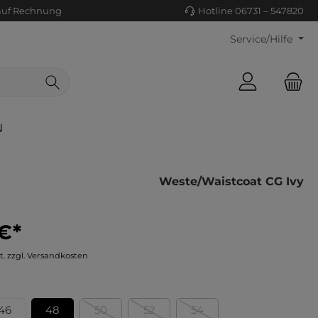
auf Rechnung
Hotline 06731 – 547820
Service/Hilfe
N
Weste/Waistcoat CG Ivy
€*
ls/Tücher
ko
t. zzgl. Versandkosten
uhe
tiges
ts
ls
46
48
50
52
54