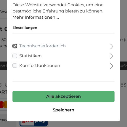
Diese Website verwendet Cookies, um eine
bestmögliche Erfahrung bieten zu können.
Bewertungen
Mehr Informationen ...
 CG Ivy"
Einstellungen
e 50, Umlaufweite ca. 105,6 cm in Größe 50, 5 Schließknöpfe (
rischen Ursprungs!
Technisch erforderlich
Statistiken
Komfortfunktionen
and innerhalb von 24h
Bequemer Kauf 
- UND
UNSERE COMMUNITIES
ARTEN
Alle akzeptieren
Speichern
ORKASSE