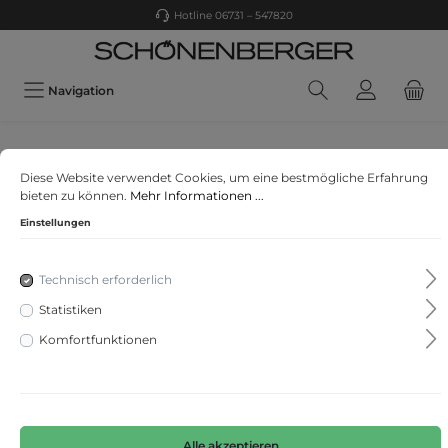
Hotline 06731 – 547820
Navigation
CECIL
Diese Website verwendet Cookies, um eine bestmögliche Erfahrung
Wide Leg Jeans
bieten zu können.
Mehr Informationen ...
Einstellungen
Technisch erforderlich
Statistiken
Komfortfunktionen
Alle akzeptieren