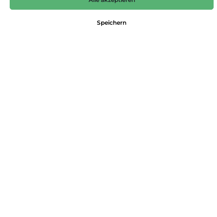
69,99 €*
Speichern
Preise inkl. MwSt. zzgl. Versandkosten
Nicht mehr verfügbar
Farbe
beige
Größe
36
38
40
42
44
Produktnummer:
4063616828228
Dieses Produkt weiterempfehlen:
Beschreibung
Wollmixpulli mit Colour Blocking