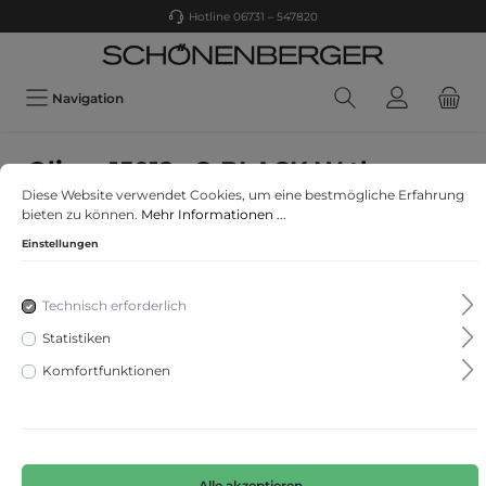
Hotline 06731 – 547820
Navigation
s.Oliver 15012 sO BLACK W theme
Diese Website verwendet Cookies, um eine bestmögliche Erfahrung
Wollmix-Pullover
bieten zu können.
Mehr Informationen ...
Einstellungen
Technisch erforderlich
Statistiken
Komfortfunktionen
Alle akzeptieren