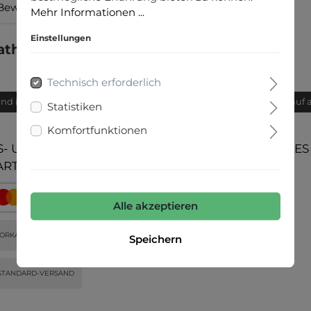
Bewertungen
Mehr Informationen ...
Einstellungen
ther belts cm"
Technisch erforderlich
and innerhalb von 24h
Bequemer Kauf 
Statistiken
Komfortfunktionen
- UND
UNSERE COMMUNITIES
ARTEN
Alle akzeptieren
ORKASSE
Speichern
STANDARD-VERSAND