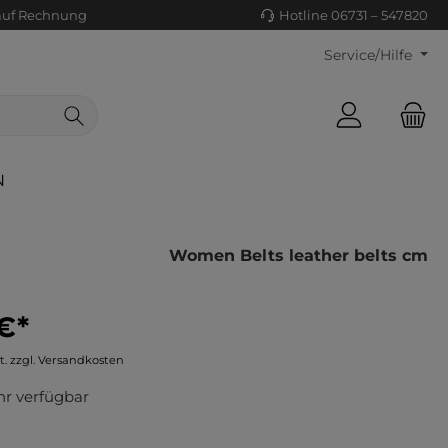
auf Rechnung
Hotline 06731 – 547820
Service/Hilfe
N
Women Belts leather belts cm
€*
ls/Tücher
ko
t. zzgl. Versandkosten
uhe
tiges
r verfügbar
ts
ls