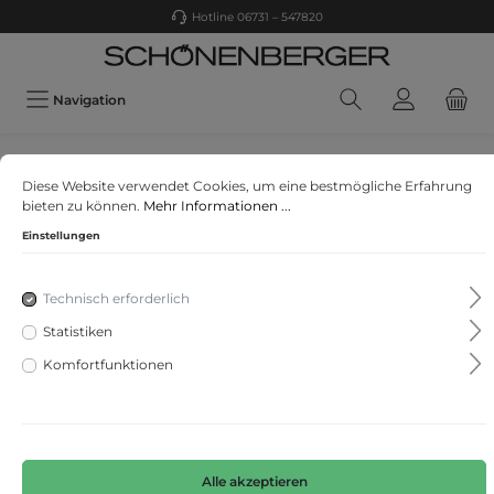
Hotline 06731 – 547820
Navigation
ESPRIT
Diese Website verwendet Cookies, um eine bestmögliche Erfahrung
Women Shawls/Scarves shawls
bieten zu können.
Mehr Informationen ...
Einstellungen
Technisch erforderlich
Statistiken
Komfortfunktionen
Alle akzeptieren